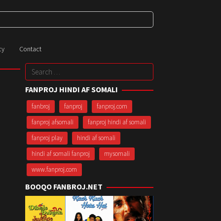
cy
Contact
Search
for:
FANPROJ HINDI AF SOMALI
fanbroj
fanproj
fanproj.com
fanproj afsomali
fanproj hindi af somali
fanproj play
hindi af somali
hindi af somali fanproj
mysomali
www.fanproj.com
BOOQO FANBROJ.NET