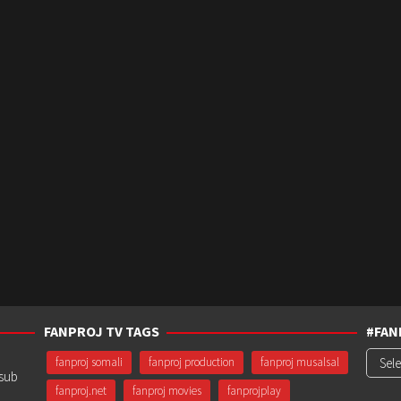
FANPROJ TV TAGS
#FAN
#Fanp
fanproj somali
fanproj production
fanproj musalsal
usub
fanproj.net
fanproj movies
fanprojplay