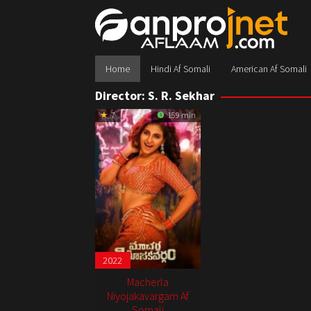
Skip
to
content
Home
Hindi Af Somali
American Af Somali
Director:
S. R. Sekhar
7
159 min
2022
Macherla
Niyojakavargam Af
Somali