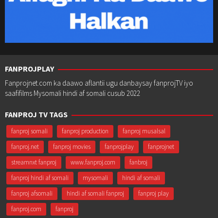
FANPROJPLAY
Fanprojnet.com ka daawo aflantii ugu danbaysay fanprojTV iyo
saafifilms Mysomali hindi af somali cusub 2022
FANPROJ TV TAGS
fanproj somali
fanproj production
fanproj musalsal
fanproj.net
fanproj movies
fanprojplay
fanprojnet
streamnxt fanproj
www.fanproj.com
fanbroj
fanproj hindi af somali
mysomali
hindi af somali
fanproj afsomali
hindi af somali fanproj
fanproj play
fanproj.com
fanproj