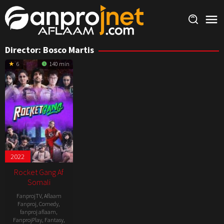
Skip
to
content
Director:
Bosco Martis
6
140 min
2022
Rocket Gang Af
Somali
FanprojTV
,
Aflaam
Fanproj
,
Comedy
,
fanproj aflaam
,
FanprojPlay
,
Fantasy
,