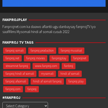
FANPROJPLAY
Fanprojnet.com ka daawo aflantii ugu danbaysay fanprojTV iyo
saafifilms Mysomali hindi af somali cusub 2022
FANPROJ TV TAGS
fanproj somali
fanproj production
fanproj musalsal
fanproj.net
fanproj movies
fanprojplay
fanprojnet
streamnxt fanproj
www.fanproj.com
fanbroj
fanproj hindi af somali
mysomali
hindi af somali
fanproj afsomali
hindi af somali fanproj
fanproj play
fanproj.com
fanproj
#FANPROJ
#Fanproj