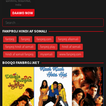
somfilms
,
StreamNxt
,
India
23
B
DAAWO NOW
Sep
S
Search
2022
Pradeep
for:
Varma
FANPROJ HINDI AF SOMALI
fanbroj
fanproj
fanproj.com
fanproj afsomali
fanproj hindi af somali
fanproj play
hindi af somali
hindi af somali fanproj
mysomali
www.fanproj.com
BOOQO FANBROJ.NET