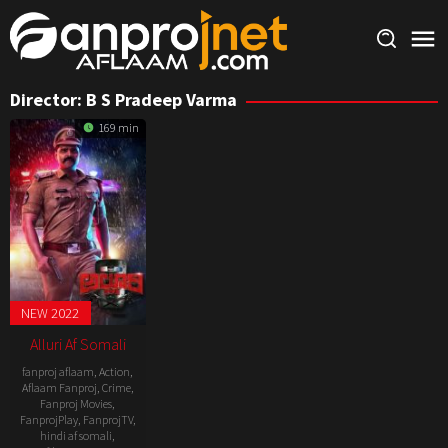
Skip
to
content
Director:
B S Pradeep Varma
169 min
NEW 2022
Alluri Af Somali
fanproj aflaam
,
Action
,
Aflaam Fanproj
,
Crime
,
Fanproj Movies
,
FanprojPlay
,
FanprojTV
,
hindi af somali
,