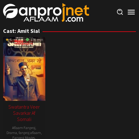
Skip
to
content
Cast:
Amit Sial
5
176 min
Swatantra Veer
Savarkar Af
Somali
Aflaam Fanproj
,
Drama
,
fanproj aflaam
,
Fanproj Movies
,