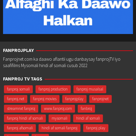
FANPROJPLAY
Fanprojnet.com ka daawo aflantii ugu danbaysay fanprojTV iyo
saafifilms Mysomali hindi af somali cusub 2022
FANPROJ TV TAGS
fanproj somali
fanproj production
fanproj musalsal
fanproj.net
fanproj movies
fanprojplay
fanprojnet
streamnxt fanproj
www.fanproj.com
fanbroj
fanproj hindi af somali
mysomali
hindi af somali
fanproj afsomali
hindi af somali fanproj
fanproj play