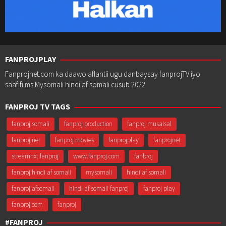
FANPROJPLAY
Fanprojnet.com ka daawo aflantii ugu danbaysay fanprojTV iyo
saafifilms Mysomali hindi af somali cusub 2022
FANPROJ TV TAGS
fanproj somali
fanproj production
fanproj musalsal
fanproj.net
fanproj movies
fanprojplay
fanprojnet
streamnxt fanproj
www.fanproj.com
fanbroj
fanproj hindi af somali
mysomali
hindi af somali
fanproj afsomali
hindi af somali fanproj
fanproj play
fanproj.com
fanproj
#FANPROJ