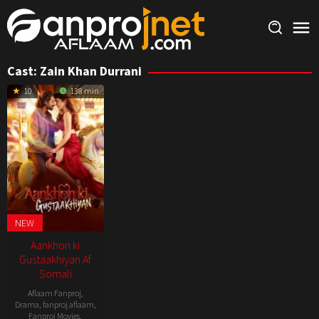
Skip
to
content
Cast:
Zain Khan Durrani
10
138 min
NEW
Aankhon ki
Gustaakhiyan Af
Somali
Aflaam Fanproj
,
Drama
,
fanproj aflaam
,
Fanproj Movies
,