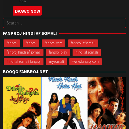
India
14
Sai
DAAWO NOW
Jul
Rajesh
Search
2023
Neelam
for:
FANPROJ HINDI AF SOMALI
fanbroj
fanproj
fanproj.com
fanproj afsomali
fanproj hindi af somali
fanproj play
hindi af somali
hindi af somali fanproj
mysomali
www.fanproj.com
BOOQO FANBROJ.NET