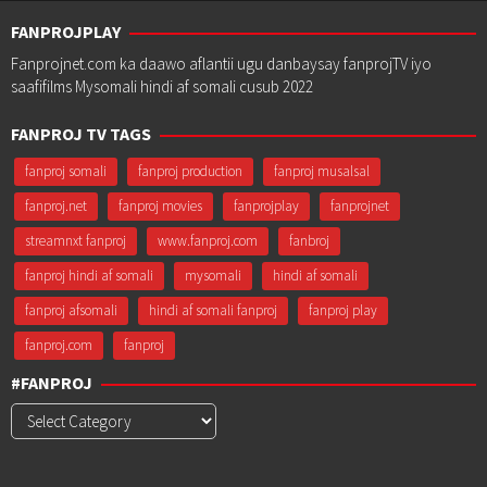
FANPROJPLAY
Fanprojnet.com ka daawo aflantii ugu danbaysay fanprojTV iyo
saafifilms Mysomali hindi af somali cusub 2022
FANPROJ TV TAGS
fanproj somali
fanproj production
fanproj musalsal
fanproj.net
fanproj movies
fanprojplay
fanprojnet
streamnxt fanproj
www.fanproj.com
fanbroj
fanproj hindi af somali
mysomali
hindi af somali
fanproj afsomali
hindi af somali fanproj
fanproj play
fanproj.com
fanproj
#FANPROJ
#Fanproj