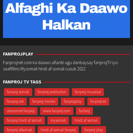
FANPROJPLAY
Fanprojnet.com ka daawo aflantii ugu danbaysay fanprojTV iyo
saafifilms Mysomali hindi af somali cusub 2022
FANPROJ TV TAGS
fanproj somali
fanproj production
fanproj musalsal
fanproj.net
fanproj movies
fanprojplay
fanprojnet
streamnxt fanproj
www.fanproj.com
fanbroj
fanproj hindi af somali
mysomali
hindi af somali
fanproj afsomali
hindi af somali fanproj
fanproj play