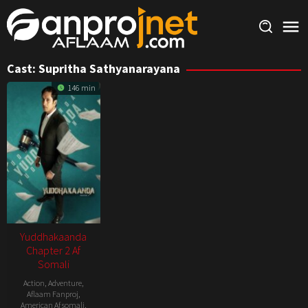
Skip
to
content
Cast:
Supritha Sathyanarayana
146 min
Yuddhakaanda
Chapter 2 Af
Somali
Action
,
Adventure
,
Aflaam Fanproj
,
American Af somali
,