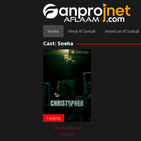
Skip
to
content
Home
Hindi Af Somali
American Af Somali
Cast:
Sneha
150 min
Fanproj
Christopher Af
Somali