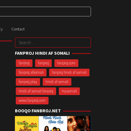
cy
Contact
Search
for:
FANPROJ HINDI AF SOMALI
fanbroj
fanproj
fanproj.com
fanproj afsomali
fanproj hindi af somali
fanproj play
hindi af somali
hindi af somali fanproj
mysomali
www.fanproj.com
BOOQO FANBROJ.NET