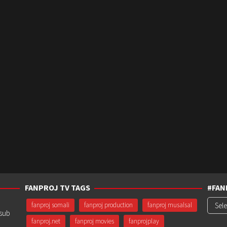
FANPROJ TV TAGS
#FAN
#Fanp
fanproj somali
fanproj production
fanproj musalsal
usub
fanproj.net
fanproj movies
fanprojplay