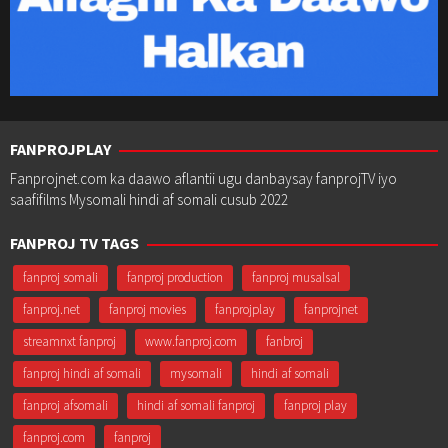
FANPROJPLAY
Fanprojnet.com ka daawo aflantii ugu danbaysay fanprojTV iyo
saafifilms Mysomali hindi af somali cusub 2022
FANPROJ TV TAGS
fanproj somali
fanproj production
fanproj musalsal
fanproj.net
fanproj movies
fanprojplay
fanprojnet
streamnxt fanproj
www.fanproj.com
fanbroj
fanproj hindi af somali
mysomali
hindi af somali
fanproj afsomali
hindi af somali fanproj
fanproj play
fanproj.com
fanproj