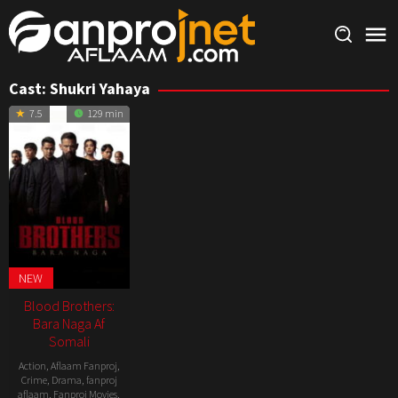
Skip
to
content
Cast:
Shukri Yahaya
7.5
129 min
NEW
Blood Brothers:
Bara Naga Af
Somali
Action
,
Aflaam Fanproj
,
Crime
,
Drama
,
fanproj
aflaam
,
Fanproj Movies
,