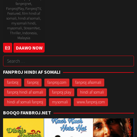
fanprojnet
,
FanprojPlay
,
FanprojTV
,
Featured
,
film hindi af
somali
,
hindi af somali
,
my somali hindi
,
mysomali
,
StreamNxt
,
Thriller
,
Indonesia
,
Malaysia
DAAWO NOW
10
Abhilash
Apr
Chandra
Search
2025
for:
FANPROJ HINDI AF SOMALI
fanbroj
fanproj
fanproj.com
fanproj afsomali
fanproj hindi af somali
fanproj play
hindi af somali
hindi af somali fanproj
mysomali
www.fanproj.com
BOOQO FANBROJ.NET