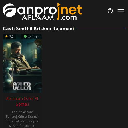
Skip
to
content
Cast:
Senthil Krishna Rajamani
7.2
144 min
Abraham Ozler Af
Somali
Thriller
,
Aflaam
Fanproj
,
Crime
,
Drama
,
fanproj aflaam
,
Fanproj
Movies
,
fanprojnet
,