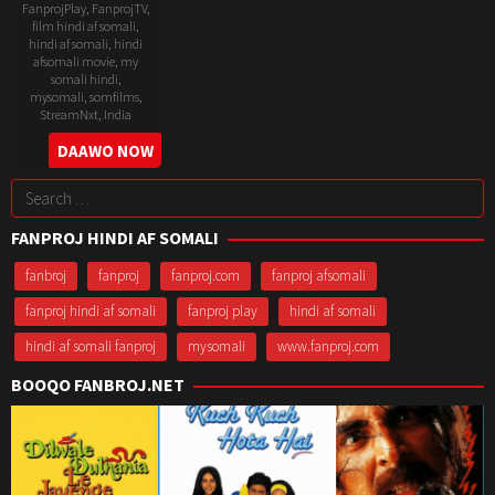
FanprojPlay
,
FanprojTV
,
film hindi af somali
,
hindi af somali
,
hindi
afsomali movie
,
my
somali hindi
,
mysomali
,
somfilms
,
StreamNxt
,
India
DAAWO NOW
11
Midhun
Jan
Manuel
Search
2024
Thomas
for:
FANPROJ HINDI AF SOMALI
fanbroj
fanproj
fanproj.com
fanproj afsomali
fanproj hindi af somali
fanproj play
hindi af somali
hindi af somali fanproj
mysomali
www.fanproj.com
BOOQO FANBROJ.NET