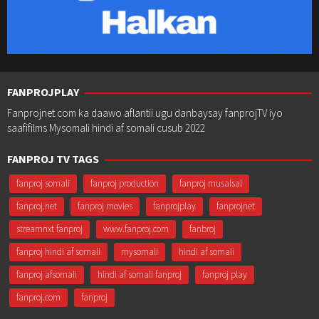
FANPROJPLAY
Fanprojnet.com ka daawo aflantii ugu danbaysay fanprojTV iyo
saafifilms Mysomali hindi af somali cusub 2022
FANPROJ TV TAGS
fanproj somali
fanproj production
fanproj musalsal
fanproj.net
fanproj movies
fanprojplay
fanprojnet
streamnxt fanproj
www.fanproj.com
fanbroj
fanproj hindi af somali
mysomali
hindi af somali
fanproj afsomali
hindi af somali fanproj
fanproj play
fanproj.com
fanproj