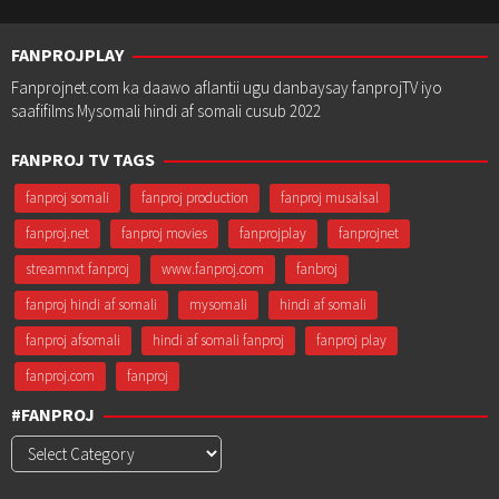
FANPROJPLAY
Fanprojnet.com ka daawo aflantii ugu danbaysay fanprojTV iyo
saafifilms Mysomali hindi af somali cusub 2022
FANPROJ TV TAGS
fanproj somali
fanproj production
fanproj musalsal
fanproj.net
fanproj movies
fanprojplay
fanprojnet
streamnxt fanproj
www.fanproj.com
fanbroj
fanproj hindi af somali
mysomali
hindi af somali
fanproj afsomali
hindi af somali fanproj
fanproj play
fanproj.com
fanproj
#FANPROJ
#Fanproj