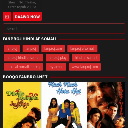
StreamNxt
,
Thriller
,
Czech Republic
,
USA
13
Anthony
DAAWO NOW
Jul
Russo
Search
2022
for:
FANPROJ HINDI AF SOMALI
fanbroj
fanproj
fanproj.com
fanproj afsomali
fanproj hindi af somali
fanproj play
hindi af somali
hindi af somali fanproj
mysomali
www.fanproj.com
BOOQO FANBROJ.NET