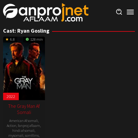
Skip
to
content
Cast:
Ryan Gosling
6.8
128 min
2022
The Gray Man Af
Somali
American Af somali
,
Action
,
fanproj aflaam
,
hindi af somali
,
mysomali
,
somfilms
,