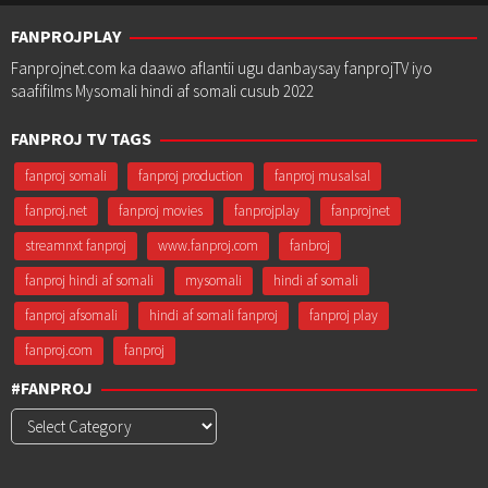
FANPROJPLAY
Fanprojnet.com ka daawo aflantii ugu danbaysay fanprojTV iyo
saafifilms Mysomali hindi af somali cusub 2022
FANPROJ TV TAGS
fanproj somali
fanproj production
fanproj musalsal
fanproj.net
fanproj movies
fanprojplay
fanprojnet
streamnxt fanproj
www.fanproj.com
fanbroj
fanproj hindi af somali
mysomali
hindi af somali
fanproj afsomali
hindi af somali fanproj
fanproj play
fanproj.com
fanproj
#FANPROJ
#Fanproj