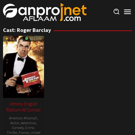
Skip
to
content
Cast:
Roger Barclay
6.2
101 min
Johnny English
Reborn Af Somali
American Af somali
,
Action
,
Adventure
,
Comedy
,
Crime
,
Thriller
,
France
,
United