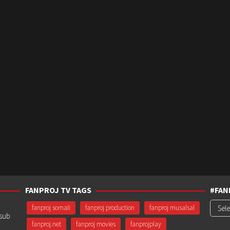
FANPROJ TV TAGS
#FAN
#Fanp
fanproj somali
fanproj production
fanproj musalsal
usub
fanproj.net
fanproj movies
fanprojplay