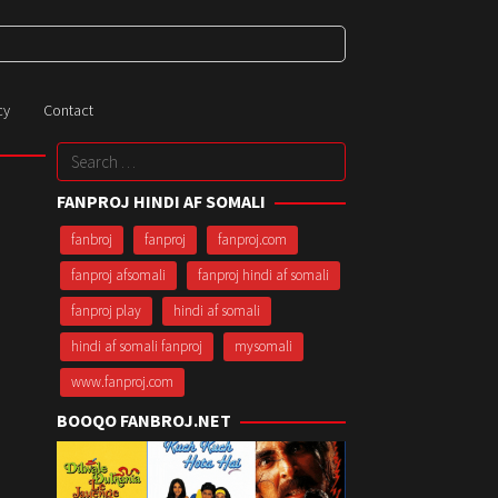
cy
Contact
Search
for:
FANPROJ HINDI AF SOMALI
fanbroj
fanproj
fanproj.com
fanproj afsomali
fanproj hindi af somali
fanproj play
hindi af somali
hindi af somali fanproj
mysomali
www.fanproj.com
BOOQO FANBROJ.NET