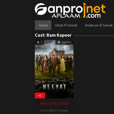
Skip
to
content
Home
Hindi Af Somali
American Af Somali
Cast:
Ram Kapoor
7
132 min
HD
Neeyat Af Somali
Crime
,
Aflaam Fanproj
,