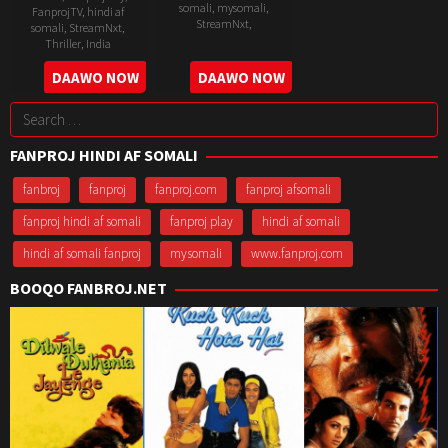
somali
,
mysomali
,
FanprojTV
,
hindi af
StreamNxt
,
somali
,
StreamNxt
,
Thriller
,
India
7
NS.
25
Manoj
DAAWO NOW
DAAWO NOW
Apr
Ponkumar
Nov
Beedha
2023
Search
2022
for:
FANPROJ HINDI AF SOMALI
fanbroj
fanproj
fanproj.com
fanproj afsomali
fanproj hindi af somali
fanproj play
hindi af somali
hindi af somali fanproj
mysomali
www.fanproj.com
BOOQO FANBROJ.NET