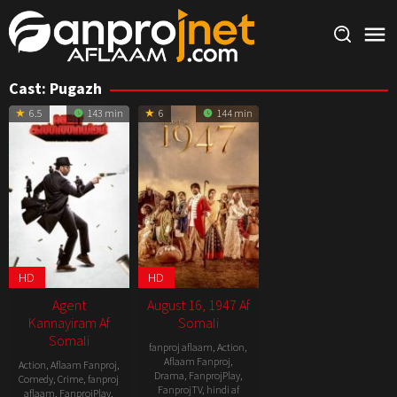
Skip
to
content
Cast:
Pugazh
6.5
143 min
6
144 min
HD
HD
Agent
August 16, 1947 Af
Kannayiram Af
Somali
Somali
fanproj aflaam
,
Action
,
Aflaam Fanproj
,
Action
,
Aflaam Fanproj
,
Drama
,
FanprojPlay
,
Comedy
,
Crime
,
fanproj
FanprojTV
,
hindi af
aflaam
,
FanprojPlay
,