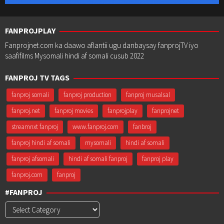
FANPROJPLAY
Fanprojnet.com ka daawo aflantii ugu danbaysay fanprojTV iyo
saafifilms Mysomali hindi af somali cusub 2022
FANPROJ TV TAGS
fanproj somali
fanproj production
fanproj musalsal
fanproj.net
fanproj movies
fanprojplay
fanprojnet
streamnxt fanproj
www.fanproj.com
fanbroj
fanproj hindi af somali
mysomali
hindi af somali
fanproj afsomali
hindi af somali fanproj
fanproj play
fanproj.com
fanproj
#FANPROJ
#Fanproj