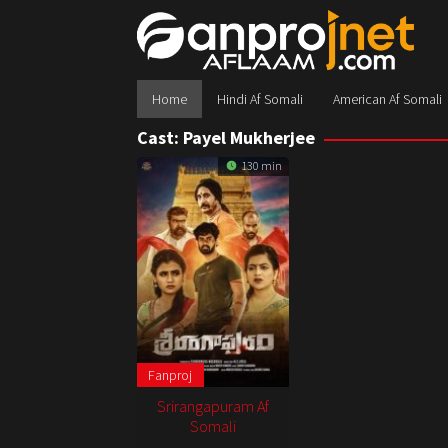
Skip
to
content
Home
Hindi Af Somali
American Af Somali
Cast:
Payel Mukherjee
130 min
Fanproj
Srirangapuram Af
Somali