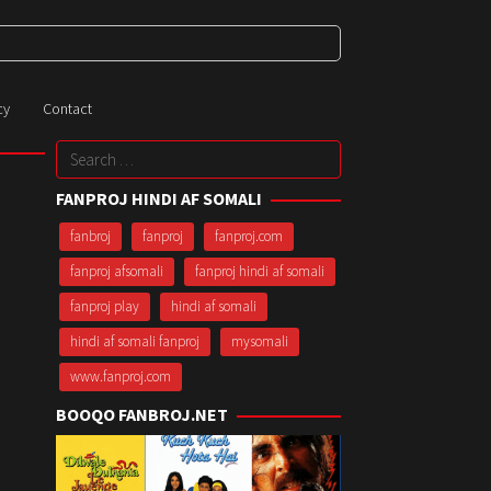
cy
Contact
Search
for:
FANPROJ HINDI AF SOMALI
fanbroj
fanproj
fanproj.com
fanproj afsomali
fanproj hindi af somali
fanproj play
hindi af somali
hindi af somali fanproj
mysomali
www.fanproj.com
BOOQO FANBROJ.NET