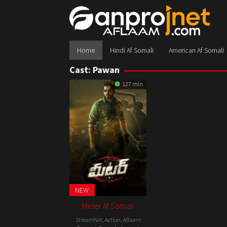
Skip
to
content
Home
Hindi Af Somali
American Af Somali
Cast:
Pawan
127 min
NEW
Meter Af Somali
StreamNxt
,
Action
,
Aflaam