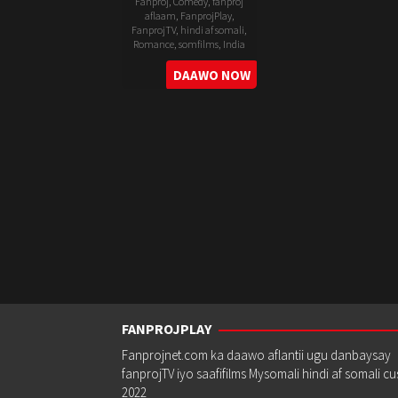
Fanproj
,
Comedy
,
fanproj
aflaam
,
FanprojPlay
,
FanprojTV
,
hindi af somali
,
Romance
,
somfilms
,
India
7
Gulabi
DAAWO NOW
Apr
Srinu
2023
FANPROJPLAY
Fanprojnet.com ka daawo aflantii ugu danbaysay
fanprojTV iyo saafifilms Mysomali hindi af somali c
2022