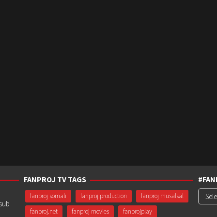
FANPROJ TV TAGS
#FAN
#Fanp
fanproj somali
fanproj production
fanproj musalsal
usub
fanproj.net
fanproj movies
fanprojplay