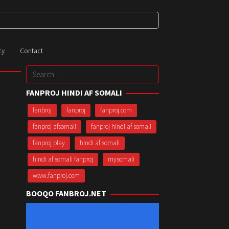
cy
Contact
Search
for:
FANPROJ HINDI AF SOMALI
fanbroj
fanproj
fanproj.com
fanproj afsomali
fanproj hindi af somali
fanproj play
hindi af somali
hindi af somali fanproj
mysomali
www.fanproj.com
BOOQO FANBROJ.NET