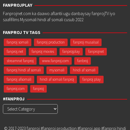
FANPROJPLAY
Fanprojnet.com ka daawo aflantii ugu danbaysay fanprojTV iyo
saafifilms Mysomali hindi af somali cusub 2022
FANPROJ TV TAGS
fanproj somali
fanproj production
fanproj musalsal
fanproj.net
fanproj movies
fanprojplay
fanprojnet
streamnxt fanproj
www.fanproj.com
fanbroj
fanproj hindi af somali
mysomali
hindi af somali
fanproj afsomali
hindi af somali fanproj
fanproj play
fanproj.com
fanproj
#FANPROJ
#Fanproj
© 2017-2023 fanproj #fanproj production #fanproj app #fanproj hindi