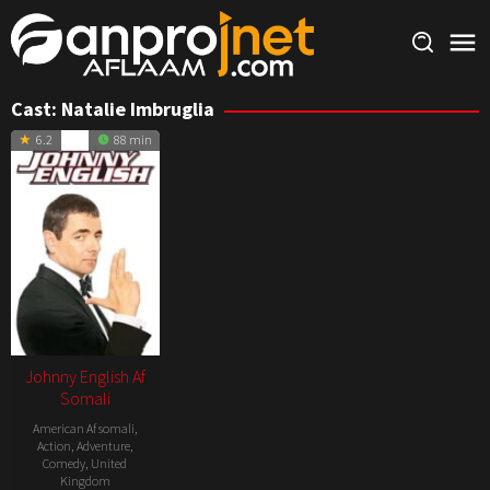
Skip
to
content
Cast:
Natalie Imbruglia
6.2
88 min
Johnny English Af
Somali
American Af somali
,
Action
,
Adventure
,
Comedy
,
United
Kingdom