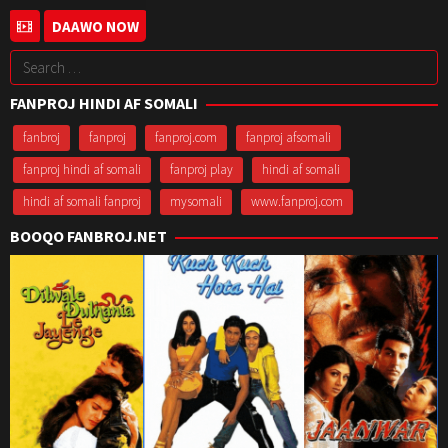
14
Peter
DAAWO NOW
Mar
Chiang
Search
2003
for:
FANPROJ HINDI AF SOMALI
fanbroj
fanproj
fanproj.com
fanproj afsomali
fanproj hindi af somali
fanproj play
hindi af somali
hindi af somali fanproj
mysomali
www.fanproj.com
BOOQO FANBROJ.NET