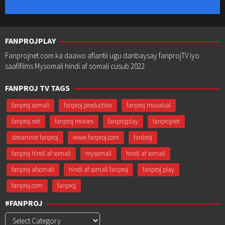
FANPROJPLAY
Fanprojnet.com ka daawo aflantii ugu danbaysay fanprojTV iyo
saafifilms Mysomali hindi af somali cusub 2022
FANPROJ TV TAGS
fanproj somali
fanproj production
fanproj musalsal
fanproj.net
fanproj movies
fanprojplay
fanprojnet
streamnxt fanproj
www.fanproj.com
fanbroj
fanproj hindi af somali
mysomali
hindi af somali
fanproj afsomali
hindi af somali fanproj
fanproj play
fanproj.com
fanproj
#FANPROJ
#Fanproj