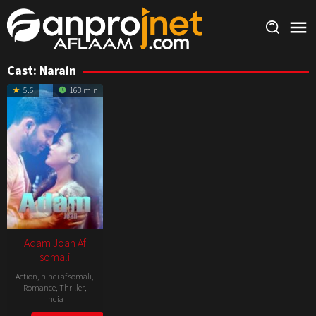
Skip
to
content
Cast:
Narain
5.6
163 min
Adam Joan Af
somali
Action
,
hindi af somali
,
Romance
,
Thriller
,
India