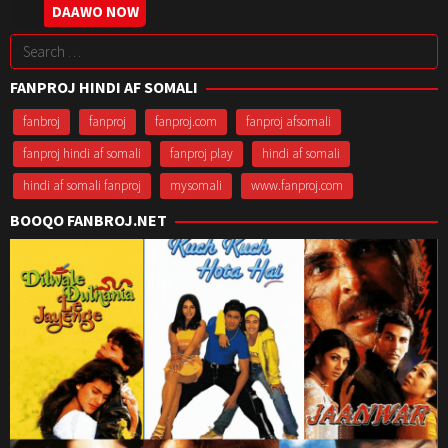
1
Jinu
DAAWO NOW
Sep
Abraham
Search
2017
for:
FANPROJ HINDI AF SOMALI
fanbroj
fanproj
fanproj.com
fanproj afsomali
fanproj hindi af somali
fanproj play
hindi af somali
hindi af somali fanproj
mysomali
www.fanproj.com
BOOQO FANBROJ.NET