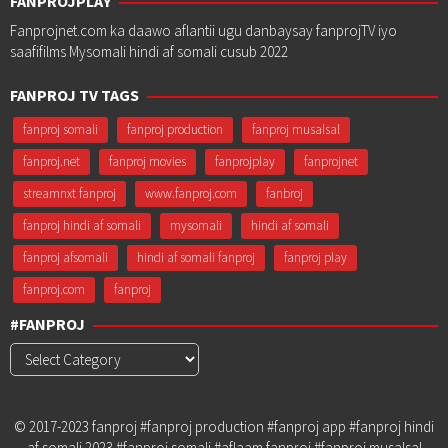
FANPROJPLAY
Fanprojnet.com ka daawo aflantii ugu danbaysay fanprojTV iyo
saafifilms Mysomali hindi af somali cusub 2022
FANPROJ TV TAGS
fanproj somali
fanproj production
fanproj musalsal
fanproj.net
fanproj movies
fanprojplay
fanprojnet
streamnxt fanproj
www.fanproj.com
fanbroj
fanproj hindi af somali
mysomali
hindi af somali
fanproj afsomali
hindi af somali fanproj
fanproj play
fanproj.com
fanproj
#FANPROJ
#Fanproj
© 2017-2023 fanproj #fanproj production #fanproj app #fanproj hindi
af somali 2023 #fanproj somali #aflaam fanproj #fanproj musalsal