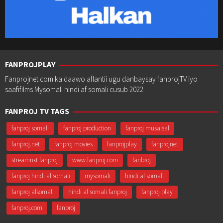
FANPROJPLAY
Fanprojnet.com ka daawo aflantii ugu danbaysay fanprojTV iyo
saafifilms Mysomali hindi af somali cusub 2022
FANPROJ TV TAGS
fanproj somali
fanproj production
fanproj musalsal
fanproj.net
fanproj movies
fanprojplay
fanprojnet
streamnxt fanproj
www.fanproj.com
fanbroj
fanproj hindi af somali
mysomali
hindi af somali
fanproj afsomali
hindi af somali fanproj
fanproj play
fanproj.com
fanproj