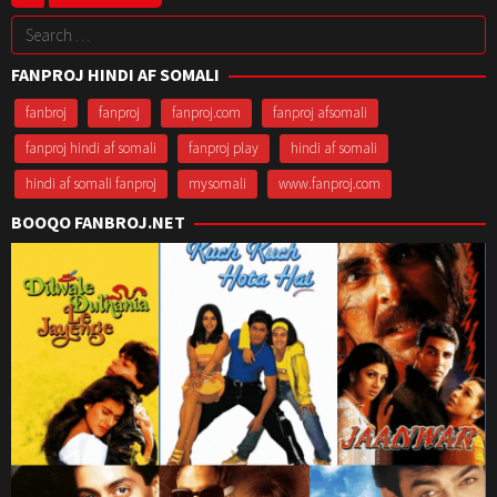
Oct
Gadhvi
Search
2008
for:
FANPROJ HINDI AF SOMALI
fanbroj
fanproj
fanproj.com
fanproj afsomali
fanproj hindi af somali
fanproj play
hindi af somali
hindi af somali fanproj
mysomali
www.fanproj.com
BOOQO FANBROJ.NET