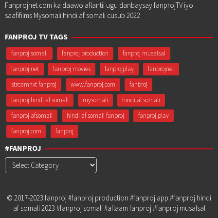
Fanprojnet.com ka daawo aflantii ugu danbaysay fanprojTV iyo
saafifilms Mysomali hindi af somali cusub 2022
FANPROJ TV TAGS
fanproj somali
fanproj production
fanproj musalsal
fanproj.net
fanproj movies
fanprojplay
fanprojnet
streamnxt fanproj
www.fanproj.com
fanbroj
fanproj hindi af somali
mysomali
hindi af somali
fanproj afsomali
hindi af somali fanproj
fanproj play
fanproj.com
fanproj
#FANPROJ
#Fanproj
© 2017-2023 fanproj #fanproj production #fanproj app #fanproj hindi
af somali 2023 #fanproj somali #aflaam fanproj #fanproj musalsal