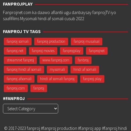
FANPROJPLAY
Fanprojnet.com ka daawo aflantii ugu danbaysay fanprojTV iyo
saafifilms Mysomali hindi af somali cusub 2022
FANPROJ TV TAGS
fanproj somali
fanproj production
fanproj musalsal
fanproj.net
fanproj movies
fanprojplay
fanprojnet
streamnxt fanproj
www.fanproj.com
fanbroj
fanproj hindi af somali
mysomali
hindi af somali
fanproj afsomali
hindi af somali fanproj
fanproj play
fanproj.com
fanproj
#FANPROJ
#Fanproj
© 2017-2023 fanproj #fanproj production #fanproj app #fanproj hindi