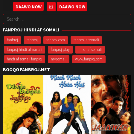
May
26
Mahesh
DAAWO NOW
DAAWO NOW
2017
Nov
Manjrekar
Search
2021
for:
FANPROJ HINDI AF SOMALI
fanbroj
fanproj
fanproj.com
fanproj afsomali
fanproj hindi af somali
fanproj play
hindi af somali
hindi af somali fanproj
mysomali
www.fanproj.com
BOOQO FANBROJ.NET