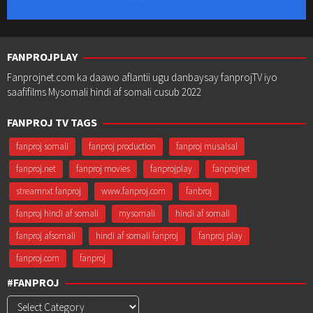
FANPROJPLAY
Fanprojnet.com ka daawo aflantii ugu danbaysay fanprojTV iyo
saafifilms Mysomali hindi af somali cusub 2022
FANPROJ TV TAGS
fanproj somali
fanproj production
fanproj musalsal
fanproj.net
fanproj movies
fanprojplay
fanprojnet
streamnxt fanproj
www.fanproj.com
fanbroj
fanproj hindi af somali
mysomali
hindi af somali
fanproj afsomali
hindi af somali fanproj
fanproj play
fanproj.com
fanproj
#FANPROJ
#Fanproj