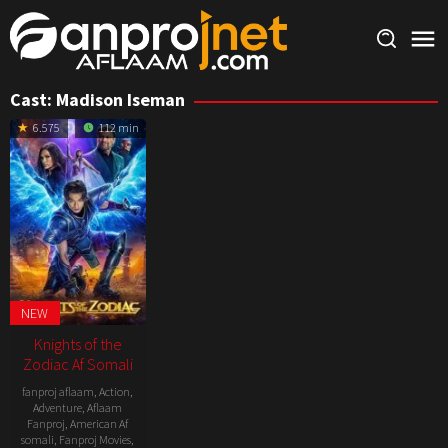
Skip
to
content
Cast:
Madison Iseman
6.575
112 min
NEW
Knights of the
Zodiac Af Somali
fanproj aflaam
,
Action
,
Adventure
,
Aflaam
Fanproj
,
American Af
somali
,
Fanproj Movies
,