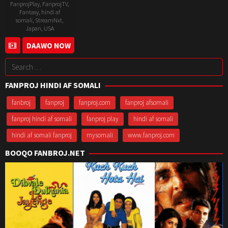
FanprojPlay
,
FanprojTV
,
Fantasy
,
hindi af
somali
,
StreamNxt
,
Japan
,
USA
27
Andy
DAAWO NOW
Apr
Cheng
Search
2023
for:
FANPROJ HINDI AF SOMALI
fanbroj
fanproj
fanproj.com
fanproj afsomali
fanproj hindi af somali
fanproj play
hindi af somali
hindi af somali fanproj
mysomali
www.fanproj.com
BOOQO FANBROJ.NET