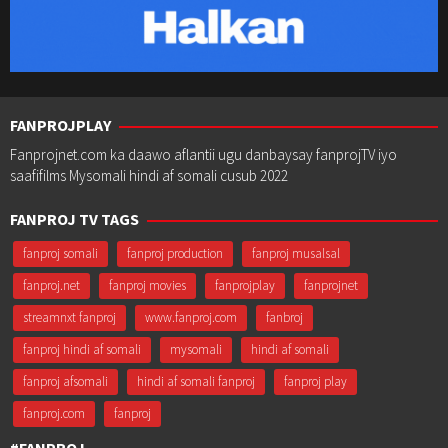
FANPROJPLAY
Fanprojnet.com ka daawo aflantii ugu danbaysay fanprojTV iyo
saafifilms Mysomali hindi af somali cusub 2022
FANPROJ TV TAGS
fanproj somali
fanproj production
fanproj musalsal
fanproj.net
fanproj movies
fanprojplay
fanprojnet
streamnxt fanproj
www.fanproj.com
fanbroj
fanproj hindi af somali
mysomali
hindi af somali
fanproj afsomali
hindi af somali fanproj
fanproj play
fanproj.com
fanproj