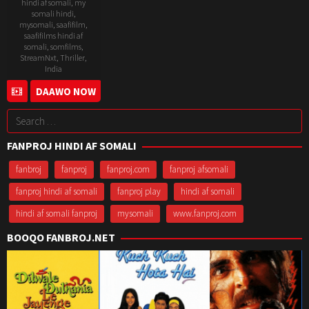
hindi af somali
,
my
somali hindi
,
mysomali
,
saafifilm
,
saafifilms hindi af
somali
,
somfilms
,
StreamNxt
,
Thriller
,
India
DAAWO NOW
6
Kookie
Sep
Gulati
Search
2024
for:
FANPROJ HINDI AF SOMALI
fanbroj
fanproj
fanproj.com
fanproj afsomali
fanproj hindi af somali
fanproj play
hindi af somali
hindi af somali fanproj
mysomali
www.fanproj.com
BOOQO FANBROJ.NET