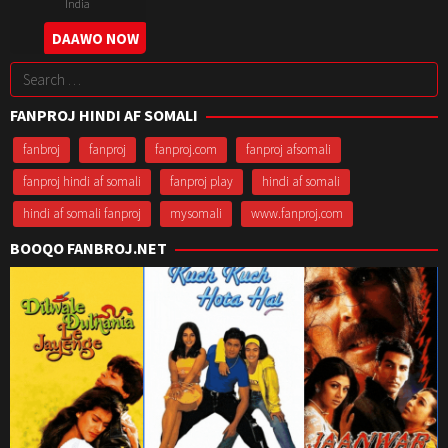
India
17
Vishnu
DAAWO NOW
Jun
Raghav
Search
2022
for:
FANPROJ HINDI AF SOMALI
fanbroj
fanproj
fanproj.com
fanproj afsomali
fanproj hindi af somali
fanproj play
hindi af somali
hindi af somali fanproj
mysomali
www.fanproj.com
BOOQO FANBROJ.NET