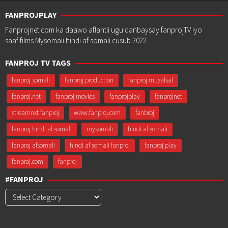
FANPROJPLAY
Fanprojnet.com ka daawo aflantii ugu danbaysay fanprojTV iyo
saafifilms Mysomali hindi af somali cusub 2022
FANPROJ TV TAGS
fanproj somali
fanproj production
fanproj musalsal
fanproj.net
fanproj movies
fanprojplay
fanprojnet
streamnxt fanproj
www.fanproj.com
fanbroj
fanproj hindi af somali
mysomali
hindi af somali
fanproj afsomali
hindi af somali fanproj
fanproj play
fanproj.com
fanproj
#FANPROJ
#Fanproj