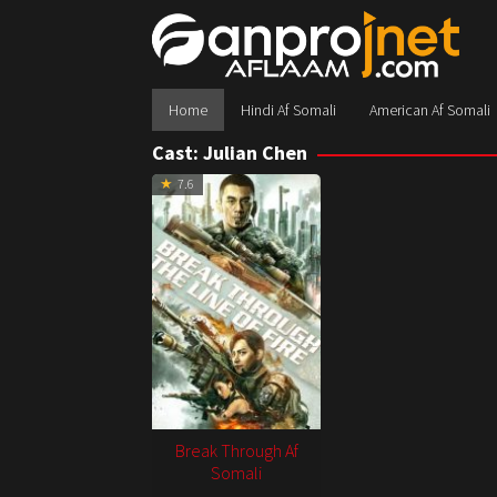
Skip
to
content
Home
Hindi Af Somali
American Af Somali
Cast:
Julian Chen
7.6
Break Through Af
Somali