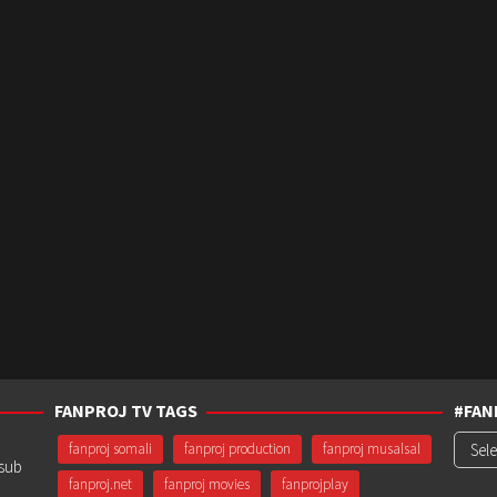
FANPROJ TV TAGS
#FAN
#Fanp
fanproj somali
fanproj production
fanproj musalsal
usub
fanproj.net
fanproj movies
fanprojplay