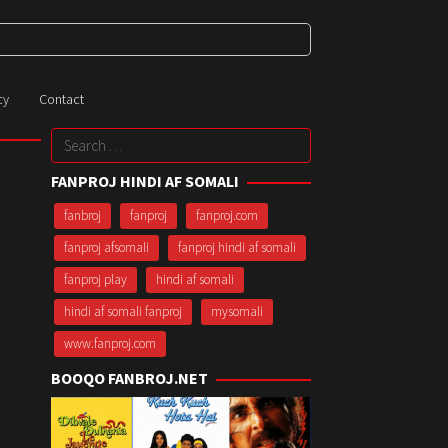
cy
Contact
Search
for:
FANPROJ HINDI AF SOMALI
fanbroj
fanproj
fanproj.com
fanproj afsomali
fanproj hindi af somali
fanproj play
hindi af somali
hindi af somali fanproj
mysomali
www.fanproj.com
BOOQO FANBROJ.NET