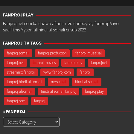
FANPROJPLAY
Fanprojnet.com ka daawo aflantii ugu danbaysay fanprojTV iyo
saafifilms Mysomali hindi af somali cusub 2022
FANPROJ TV TAGS
fanproj somali
fanproj production
fanproj musalsal
fanproj.net
fanproj movies
fanprojplay
fanprojnet
streamnxt fanproj
www.fanproj.com
fanbroj
fanproj hindi af somali
mysomali
hindi af somali
fanproj afsomali
hindi af somali fanproj
fanproj play
fanproj.com
fanproj
#FANPROJ
#Fanproj