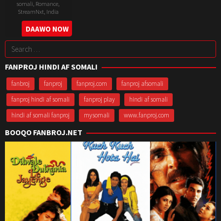
somali
,
Romance
,
StreamNxt
,
India
28
Joseph
DAAWO NOW
Jul
D.
Search
2022
Sami
for:
FANPROJ HINDI AF SOMALI
fanbroj
fanproj
fanproj.com
fanproj afsomali
fanproj hindi af somali
fanproj play
hindi af somali
hindi af somali fanproj
mysomali
www.fanproj.com
BOOQO FANBROJ.NET