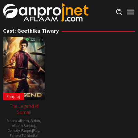
Skip
to
content
Cast:
Geethika Tiwary
123 min
Fanproj
The Legend Af
Somali
fanproj aflaam
,
Action
,
Aflaam Fanproj
,
Comedy
,
FanprojPlay
,
FanprojTV
,
hindi af