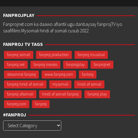
FANPROJPLAY
Fanprojnet.com ka daawo aflantii ugu danbaysay fanprojTV iyo
saafifilms Mysomali hindi af somali cusub 2022
FANPROJ TV TAGS
fanproj somali
fanproj production
fanproj musalsal
fanproj.net
fanproj movies
fanprojplay
fanprojnet
streamnxt fanproj
www.fanproj.com
fanbroj
fanproj hindi af somali
mysomali
hindi af somali
fanproj afsomali
hindi af somali fanproj
fanproj play
fanproj.com
fanproj
#FANPROJ
#Fanproj