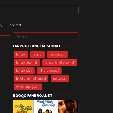
cy
Contact
Search
for:
FANPROJ HINDI AF SOMALI
fanbroj
fanproj
fanproj.com
fanproj afsomali
fanproj hindi af somali
fanproj play
hindi af somali
hindi af somali fanproj
mysomali
www.fanproj.com
BOOQO FANBROJ.NET