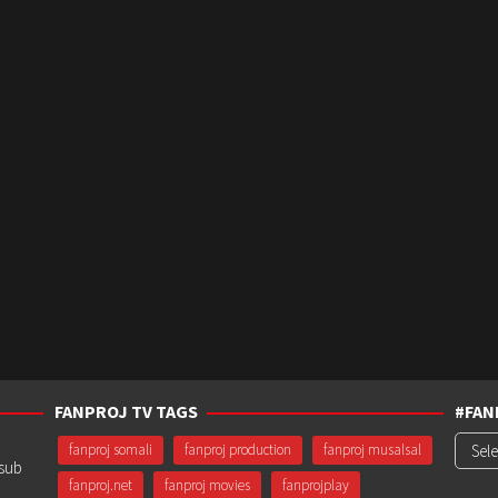
FANPROJ TV TAGS
#FAN
#Fanp
fanproj somali
fanproj production
fanproj musalsal
usub
fanproj.net
fanproj movies
fanprojplay