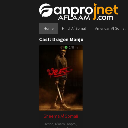
Skip
to
content
Home
Hindi Af Somali
American Af Somali
Cast:
Dragon Manju
148 min
Bheema Af Somali
Action
,
Aflaam Fanproj
,