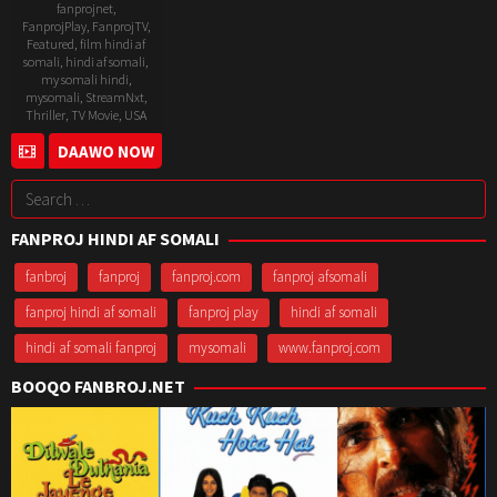
fanprojnet
,
FanprojPlay
,
FanprojTV
,
Featured
,
film hindi af
somali
,
hindi af somali
,
my somali hindi
,
mysomali
,
StreamNxt
,
Thriller
,
TV Movie
,
USA
DAAWO NOW
27
Jeremy
Aug
Saulnier
Search
2024
for:
FANPROJ HINDI AF SOMALI
fanbroj
fanproj
fanproj.com
fanproj afsomali
fanproj hindi af somali
fanproj play
hindi af somali
hindi af somali fanproj
mysomali
www.fanproj.com
BOOQO FANBROJ.NET