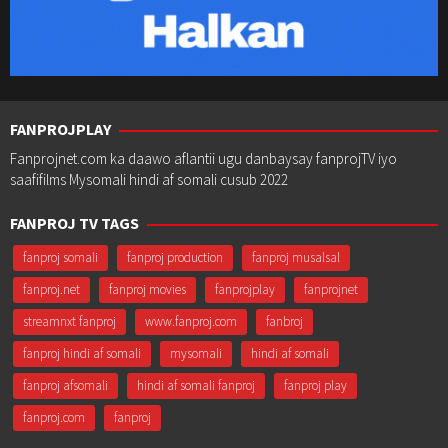
FANPROJPLAY
Fanprojnet.com ka daawo aflantii ugu danbaysay fanprojTV iyo
saafifilms Mysomali hindi af somali cusub 2022
FANPROJ TV TAGS
fanproj somali
fanproj production
fanproj musalsal
fanproj.net
fanproj movies
fanprojplay
fanprojnet
streamnxt fanproj
www.fanproj.com
fanbroj
fanproj hindi af somali
mysomali
hindi af somali
fanproj afsomali
hindi af somali fanproj
fanproj play
fanproj.com
fanproj