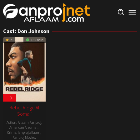
Skip
to
content
Cast:
Don Johnson
7
132 min
HD
Rebel Ridge Af
Somali
Action
,
Aflaam Fanproj
,
American Af somali
,
Crime
,
fanproj aflaam
,
Fanproj Movies
,