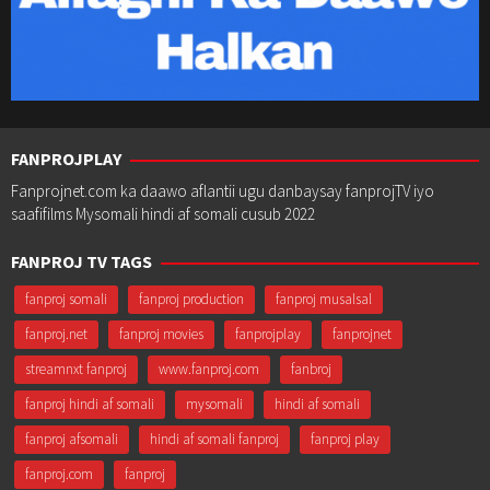
FANPROJPLAY
Fanprojnet.com ka daawo aflantii ugu danbaysay fanprojTV iyo
saafifilms Mysomali hindi af somali cusub 2022
FANPROJ TV TAGS
fanproj somali
fanproj production
fanproj musalsal
fanproj.net
fanproj movies
fanprojplay
fanprojnet
streamnxt fanproj
www.fanproj.com
fanbroj
fanproj hindi af somali
mysomali
hindi af somali
fanproj afsomali
hindi af somali fanproj
fanproj play
fanproj.com
fanproj