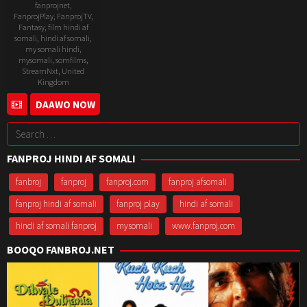
fanprojnet
,
FanprojPlay
,
FanprojTV
,
Fantasy
,
film hindi af
somali
,
hindi af somali
,
my somali hindi
,
mysomali
,
somfilms
,
StreamNxt
,
United
Kingdom
DAAWO NOW
17
Phil
Oct
Hawkins
Search
2024
for:
FANPROJ HINDI AF SOMALI
fanbroj
fanproj
fanproj.com
fanproj afsomali
fanproj hindi af somali
fanproj play
hindi af somali
hindi af somali fanproj
mysomali
www.fanproj.com
BOOQO FANBROJ.NET