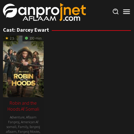
Skip
to
content
Cast:
Darcey Ewart
2.5
100 min
Robin and the
Hoods Af Somali
Adventure
,
Aflaam
Fanproj
,
American Af
somali
,
Family
,
fanproj
aflaam
,
Fanproj Movies
,