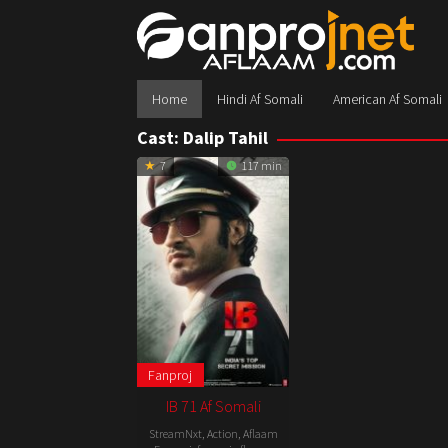
Skip
to
content
Home
Hindi Af Somali
American Af Somali
Cast:
Dalip Tahil
7
117 min
Fanproj
IB 71 Af Somali
StreamNxt
,
Action
,
Aflaam