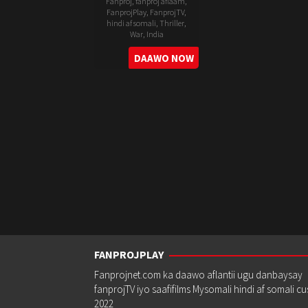
Fanproj
,
fanproj aflaam
,
FanprojPlay
,
FanprojTV
,
hindi af somali
,
Thriller
,
War
,
India
12
Sankalp
DAAWO NOW
May
Reddy
2023
FANPROJPLAY
Fanprojnet.com ka daawo aflantii ugu danbaysay
fanprojTV iyo saafifilms Mysomali hindi af somali c
2022