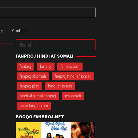
cy
Contact
Search
for:
FANPROJ HINDI AF SOMALI
fanbroj
fanproj
fanproj.com
fanproj afsomali
fanproj hindi af somali
fanproj play
hindi af somali
hindi af somali fanproj
mysomali
www.fanproj.com
BOOQO FANBROJ.NET