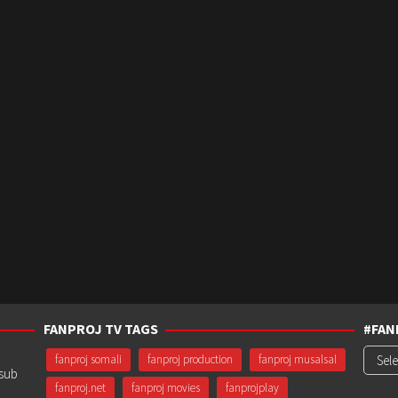
FANPROJ TV TAGS
#FAN
#Fanp
fanproj somali
fanproj production
fanproj musalsal
usub
fanproj.net
fanproj movies
fanprojplay