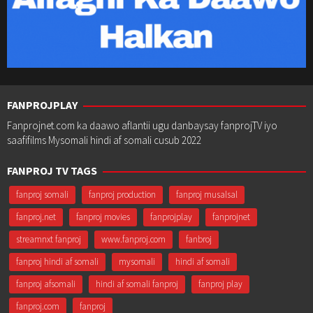
FANPROJPLAY
Fanprojnet.com ka daawo aflantii ugu danbaysay fanprojTV iyo
saafifilms Mysomali hindi af somali cusub 2022
FANPROJ TV TAGS
fanproj somali
fanproj production
fanproj musalsal
fanproj.net
fanproj movies
fanprojplay
fanprojnet
streamnxt fanproj
www.fanproj.com
fanbroj
fanproj hindi af somali
mysomali
hindi af somali
fanproj afsomali
hindi af somali fanproj
fanproj play
fanproj.com
fanproj