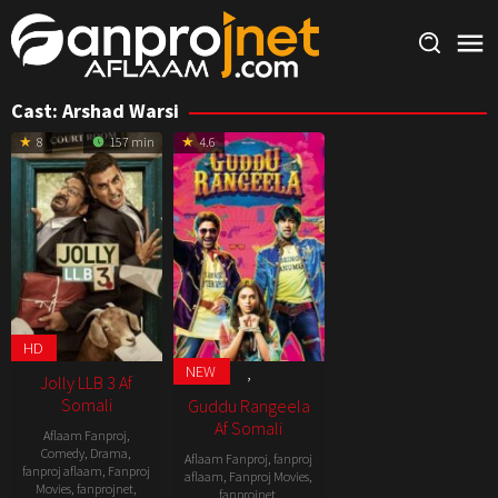
Skip
to
content
Cast:
Arshad Warsi
8
157 min
4.6
HD
2025
NEW
,
Jolly LLB 3 Af
Somali
Guddu Rangeela
Af Somali
Aflaam Fanproj
,
Comedy
,
Drama
,
Aflaam Fanproj
,
fanproj
fanproj aflaam
,
Fanproj
aflaam
,
Fanproj Movies
,
Movies
,
fanprojnet
,
fanprojnet
,