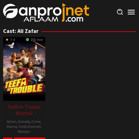
Skip
to
content
Cast:
Ali Zafar
7.4
155 min
Teefa in Trouble
Afsomali
Action
,
Comedy
,
Crime
,
Drama
,
hindi af somali
,
Pakistan