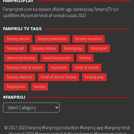
FANPROJPLAY
Fanprojnet.com ka daawo aflantii ugu danbaysay fanprojTV iyo
saafifilms Mysomali hindi af somali cusub 2022
FANPROJ TV TAGS
fanproj somali
fanproj production
fanproj musalsal
fanproj.net
fanproj movies
fanprojplay
fanprojnet
streamnxt fanproj
www.fanproj.com
fanbroj
fanproj hindi af somali
mysomali
hindi af somali
fanproj afsomali
hindi af somali fanproj
fanproj play
fanproj.com
fanproj
#FANPROJ
#Fanproj
© 2017-2023 fanproj #fanproj production #fanproj app #fanproj hindi
af somali 2023 #fanproj somali #aflaam fanproj #fanproj musalsal