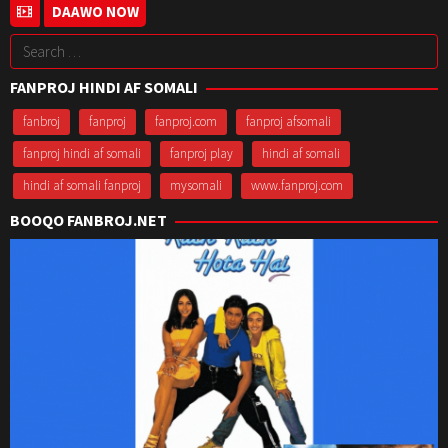
20
Ahsan
DAAWO NOW
Jul
Rahim
Search
2018
for:
FANPROJ HINDI AF SOMALI
fanbroj
fanproj
fanproj.com
fanproj afsomali
fanproj hindi af somali
fanproj play
hindi af somali
hindi af somali fanproj
mysomali
www.fanproj.com
BOOQO FANBROJ.NET