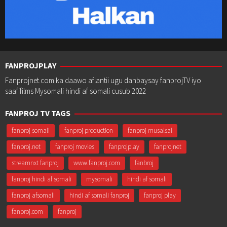
FANPROJPLAY
Fanprojnet.com ka daawo aflantii ugu danbaysay fanprojTV iyo
saafifilms Mysomali hindi af somali cusub 2022
FANPROJ TV TAGS
fanproj somali
fanproj production
fanproj musalsal
fanproj.net
fanproj movies
fanprojplay
fanprojnet
streamnxt fanproj
www.fanproj.com
fanbroj
fanproj hindi af somali
mysomali
hindi af somali
fanproj afsomali
hindi af somali fanproj
fanproj play
fanproj.com
fanproj