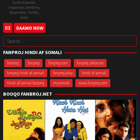
hindi af somali
,
mysomali
,
somfilms
,
StreamNxt
,
Thriller
,
India
29
Garry
DAAWO NOW
Jun
BH
Search
2023
for:
FANPROJ HINDI AF SOMALI
fanbroj
fanproj
fanproj.com
fanproj afsomali
fanproj hindi af somali
fanproj play
hindi af somali
hindi af somali fanproj
mysomali
www.fanproj.com
BOOQO FANBROJ.NET