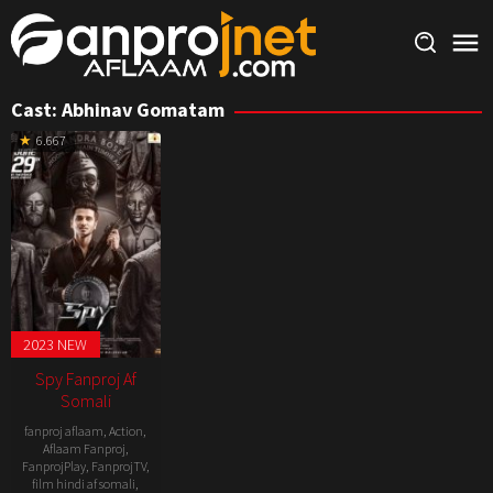
Skip
to
content
Cast:
Abhinav Gomatam
6.667
2023 NEW
Spy Fanproj Af
Somali
fanproj aflaam
,
Action
,
Aflaam Fanproj
,
FanprojPlay
,
FanprojTV
,
film hindi af somali
,