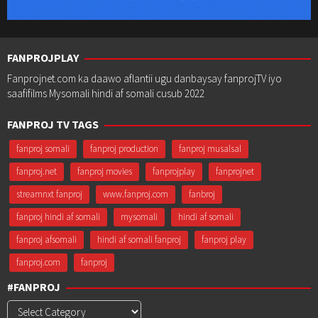
FANPROJPLAY
Fanprojnet.com ka daawo aflantii ugu danbaysay fanprojTV iyo
saafifilms Mysomali hindi af somali cusub 2022
FANPROJ TV TAGS
fanproj somali
fanproj production
fanproj musalsal
fanproj.net
fanproj movies
fanprojplay
fanprojnet
streamnxt fanproj
www.fanproj.com
fanbroj
fanproj hindi af somali
mysomali
hindi af somali
fanproj afsomali
hindi af somali fanproj
fanproj play
fanproj.com
fanproj
#FANPROJ
#Fanproj