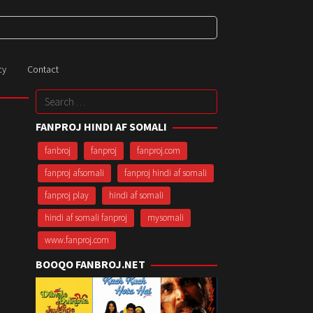
cy
Contact
Search
for:
FANPROJ HINDI AF SOMALI
fanbroj
fanproj
fanproj.com
fanproj afsomali
fanproj hindi af somali
fanproj play
hindi af somali
hindi af somali fanproj
mysomali
www.fanproj.com
BOOQO FANBROJ.NET