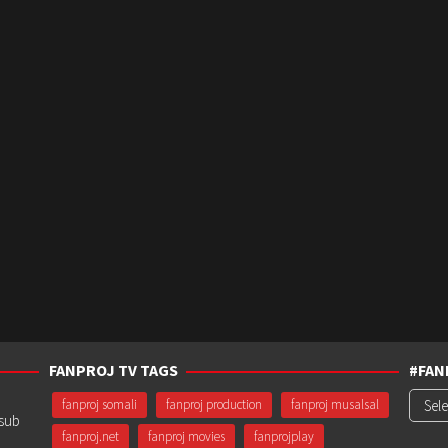
FANPROJ TV TAGS
#FAN
#Fanp
fanproj somali
fanproj production
fanproj musalsal
usub
fanproj.net
fanproj movies
fanprojplay